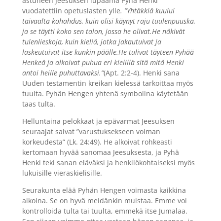
astuneen Jeesuksen lupaama Pyhä Henki
vuodatettiin opetuslasten ylle
. ”Yhtäkkiä kuului
taivaalta kohahdus, kuin olisi käynyt raju tuulenpuuska,
ja se täytti koko sen talon, jossa he olivat.He näkivät
tulenlieskoja, kuin kieliä, jotka jakautuivat ja
laskeutuivat itse kunkin päälle.He tulivat täyteen Pyhää
Henkeä ja alkoivat puhua eri kielillä sitä mitä Henki
antoi heille puhuttavaksi.”
(Apt. 2:2-4). Henki sana
Uuden testamentin kreikan kielessä tarkoittaa myös
tuulta. Pyhän Hengen yhtenä symbolina käytetään
taas tulta.
Helluntaina pelokkaat ja epävarmat Jeesuksen
seuraajat saivat ”varustuksekseen voiman
korkeudesta” (Lk. 24:49). He alkoivat rohkeasti
kertomaan hyvää sanomaa Jeesuksesta, ja Pyhä
Henki teki sanan eläväksi ja henkilökohtaiseksi myös
lukuisille vieraskielisille.
Seurakunta elää Pyhän Hengen voimasta kaikkina
aikoina. Se on hyvä meidänkin muistaa. Emme voi
kontrolloida tulta tai tuulta, emmekä itse Jumalaa.