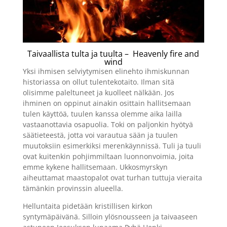
Taivaallista tulta ja tuulta – Heavenly fire and
wind
Yksi ihmisen selviytymisen elinehto ihmiskunnan
historiassa on ollut tulentekotaito. Ilman sitä
olisimme paleltuneet ja kuolleet nälkään. Jos
ihminen on oppinut ainakin osittain hallitsemaan
tulen käyttöä, tuulen kanssa olemme aika lailla
vastaanottavia osapuolia. Toki on paljonkin hyötyä
säätieteestä, jotta voi varautua sään ja tuulen
muutoksiin esimerkiksi merenkäynnissä. Tuli ja tuuli
ovat kuitenkin pohjimmiltaan luonnonvoimia, joita
emme kykene hallitsemaan. Ukkosmyrskyn
aiheuttamat maastopalot ovat turhan tuttuja vieraita
tämänkin provinssin alueella.
Helluntaita pidetään kristillisen kirkon
syntymäpäivänä. Silloin ylösnousseen ja taivaaseen