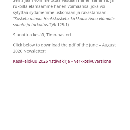
Sen sijaan voimme ottaa vastaan hänen sanansa, ja
rukoilla elämäämme hänen voimaansa, joka voi
sytyttää sydämemme uskomaan ja rakastamaan.
”Kosketa minua, Henki,kosketa, kirkkaus! Anna elämälle
suunta ja tarkoitus.”
(Vk 125:1)
Siunattua kesää, Timo-pastori
Click below to download the pdf of the June – August
2026 Newsletter:
Kesä–elokuu 2026 Ystäväkirje – verkkosivuversiona