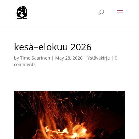
kesä–elokuu 2026
by
Timo Saarinen
|
May 28, 2026
|
Ystäväkirje
|
0
comments