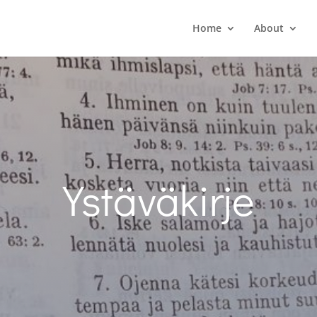
Home
About
Ystäväkirje