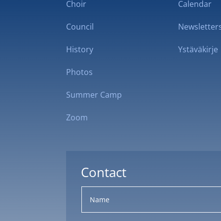
Choir
Calendar
Council
Newsletter
History
Ystäväkirje
Photos
Summer Camp
Zoom
Contact