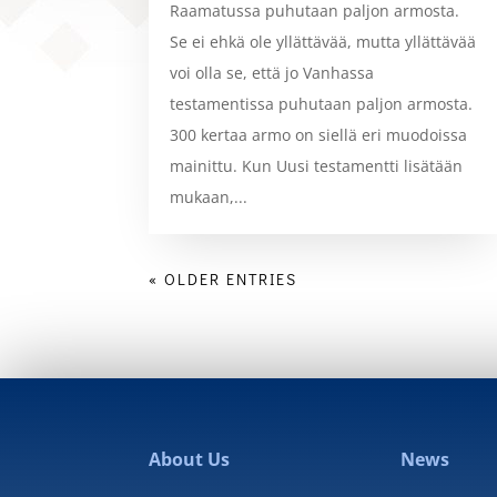
Raamatussa puhutaan paljon armosta.
Se ei ehkä ole yllättävää, mutta yllättävää
voi olla se, että jo Vanhassa
testamentissa puhutaan paljon armosta.
300 kertaa armo on siellä eri muodoissa
mainittu. Kun Uusi testamentti lisätään
mukaan,...
« OLDER ENTRIES
About Us
News