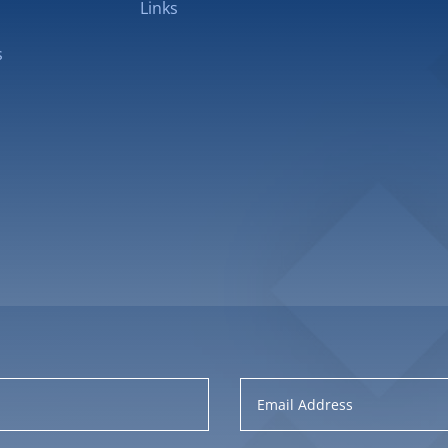
Links
s