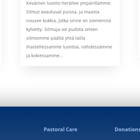
Keväinen luonto heräilee ympärillämme.
Silmut avautuvat puissa, ja maasta
nousee kukkia, jotka sinne on siemeninä
kylvetty. Silmuja voi pudota omien
silmiemme päältä yhtä lailla
ihastellessamme luontoa, nähdessämme
ja kokiessamme...
Pastoral Care
Donation